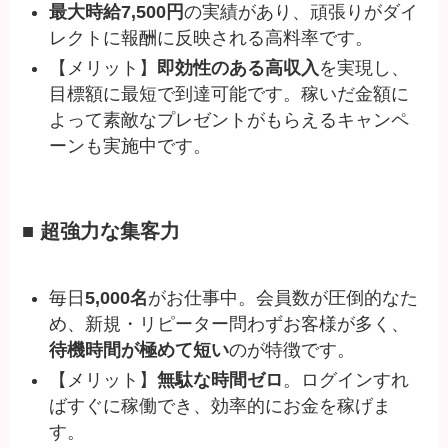
最大時給7,500円
の実績があり、頑張りがダイ
レクトに報酬に反映される高料率です。
【メリット】
即効性のある高収入
を実現し、
目標額に最短で到達可能です。稼いだ金額に
よって素敵なプレゼントがもらえるキャンペ
ーンも実施中です。
■ 超強力な集客力
毎日
5,000名
がお仕事中。会員数が圧倒的なた
め、新規・リピーター問わずお客様が多く、
待機時間が極めて短い
のが特徴です。
【メリット】
無駄な時間ゼロ
。ログインすれ
ばすぐに稼働でき、効率的にお金を稼げま
す。